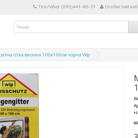
Тел./Viber (095)441-60-31
Особистий каб
кітна сітка віконна 100х100см чорна Wip
М
В
А
Н
60
3