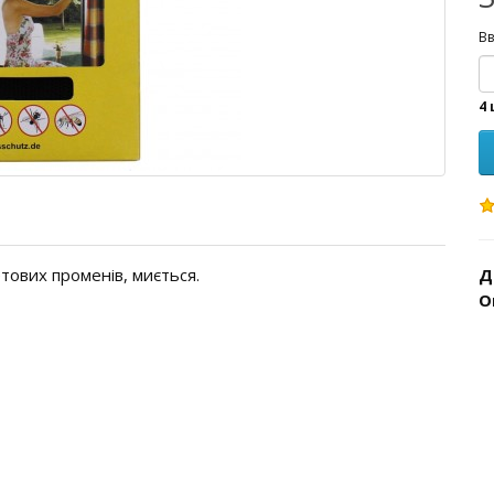
Вв
4 
летових променів, миється.
Д
О