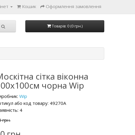
інет
Кошик
Оформлення замовлення
Товарів: 0 (0 грн.)
оскітна сітка віконна
100х100см чорна Wip
иробник:
Wip
ртикул або код товару: 49270A
аявність: 4
 грн.
0 грн.