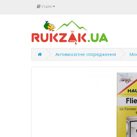
Статті
Антимоскітне спорядження
Мос