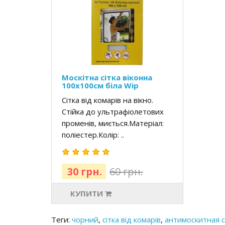
Москітна сітка віконна
100х100см біла Wip
Сітка від комарів на вікно.
Стійка до ультрафіолетових
променів, миється.Матеріал:
поліестер.Колір: ..
30 грн.
60 грн.
КУПИТИ
Теги:
чорний
,
сітка від комарів
,
антимоскитная с