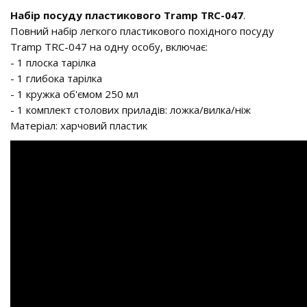
Набір посуду пластикового Tramp TRC-047
.
Повний набір легкого пластикового похідного посуду
Tramp TRC-047 на одну особу, включає:
- 1 плоска тарілка
- 1 глибока тарілка
- 1 кружка об'ємом 250 мл
- 1 комплект столових приладів: ложка/вилка/ніж
Матеріал: харчовий пластик