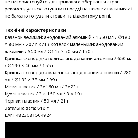
не використовуйте для тривалого зберігання страв
рекомендується готувати в посуді на газових пальниках і
не бажано готувати страви на відкритому вогні.
Технічні характеристики
Казанок великий: анодований алюміній / 1550 мл / ∅180
× 80 мм / 207 г КИЇВ Котелок маленький: анодований
алюміній / 950 мл / ∅147 × 70 мм / 170 г
Кришка-сковорідка велика: анодований алюміній / 650 мл
/ ∅190 × 40 мм / 155 г
Кришка-сковорідка маленька: анодований алюміній / 280
мл / ∅155 × 35 мм / 99 г
Міски: пластик / 3×160 мл / 3×23 г
Кухлі: пластик / 3 × 150 мл / 3 × 19 г
Черпак: пластик / 50 мл / 21 г
Загальна вага: 818 г
EAN: 4823081504924