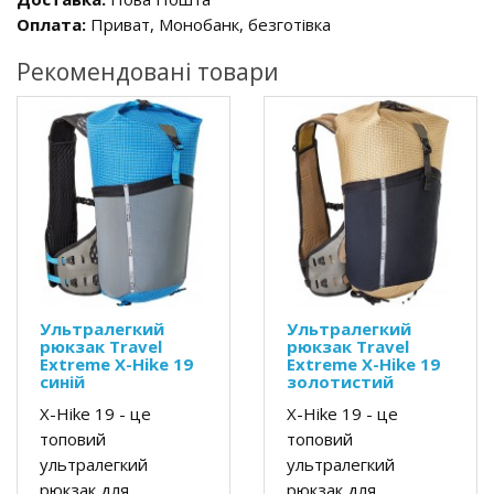
Оплата:
Приват, Монобанк, безготівка
Рекомендовані товари
Ультралегкий
Ультралегкий
рюкзак Travel
рюкзак Travel
Extreme X-Hike 19
Extreme X-Hike 19
синій
золотистий
X-Hike 19 - це
X-Hike 19 - це
топовий
топовий
ультралегкий
ультралегкий
рюкзак для
рюкзак для