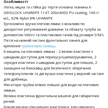
Особливості
Легка, міцна та стійка до тертя основна тканина X-
GRIDLOCK UHMWPE 114T 200x400D PU coating, 160 г/
м2,, 92% Nylon 8% UHMWPE
Ергономічні зручні плечові лямки з можливістю
дискретної регулювання довжини та обхвату тулуба за
допомогою Velcro та пластикових гачків під розміри S/M/L
Петлі на нижній частині фронтальної панелі для
кріплення
трекінгових палиць
.
6 кишень на плечових лямках - 2 великі еластичні з
швидким доступом для перекусу/шапки/рукавичок, 2
середні еластичні з швидким доступом для пляшок, 2
захищені на блискавці для безпечного зберігання
телефону/ключів та дві вузькі еластичні у верхній частині
для дрібниць.
Фіксатори трубки м'яких пляшок для води на плечових
лямках.
Велика еластична фронтальна кишеня для габаритних
речей.
Бокові кишені спеціальної конструкції для швидкого