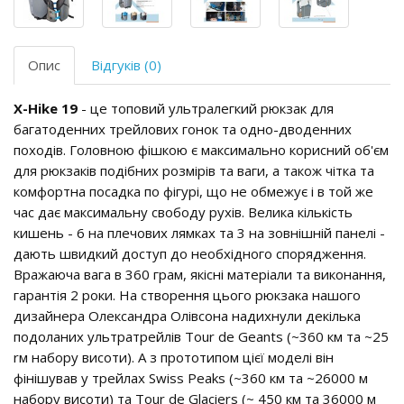
Опис
Відгуків (0)
X-Hike 19
- це топовий ультралегкий рюкзак для
багатоденних трейлових гонок та одно-дводенних
походів. Головною фішкою є максимально корисний об'єм
для рюкзаків подібних розмірів та ваги, а також чітка та
комфортна посадка по фігурі, що не обмежує і в той же
час дає максимальну свободу рухів. Велика кількість
кишень - 6 на плечових лямках та 3 на зовнішній панелі -
дають швидкий доступ до необхідного спорядження.
Вражаюча вага в 360 грам, якісні матеріали та виконання,
гарантія 2 роки. На створення цього рюкзака нашого
дизайнера Олександра Олівсона надихнули декілька
подоланих ультратрейлів Tour de Geants (~360 км та ~25
rм набору висоти). А з прототипом цієї моделі він
фінішував у трейлах Swiss Peaks (~360 км та ~26000 м
набору висоти) та Tour de Glaciers (~ 450 км та 36000 м