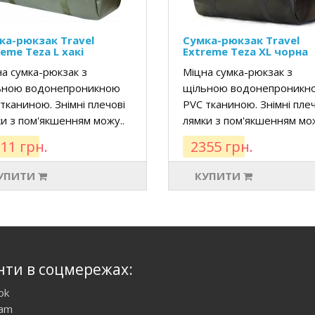
ка-рюкзак Travel
Сумка-рюкзак Travel
eme Teza L хакі
Extreme Teza XL чорна
а сумка-рюкзак з
Міцна сумка-рюкзак з
ьною водонепроникною
щільною водонепроникн
тканиною. Знімні плечові
PVC тканиною. Знімні плеч
и з пом'якшенням можу..
лямки з пом'якшенням мож
11 грн.
2355 грн.
УПИТИ
КУПИТИ
нти в соцмережах:
ok
ram