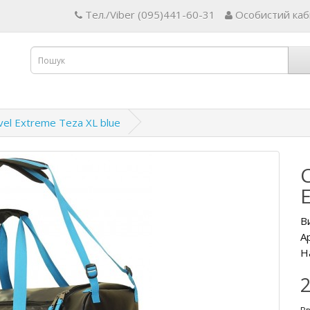
Тел./Viber (095)441-60-31
Особистий каб
el Extreme Teza XL blue
В
А
Н
2