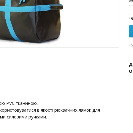
Вв
15
Д
О
ою PVC тканиною.
користовуватися в якості рюкзачних лямок для
ими силовими ручками.