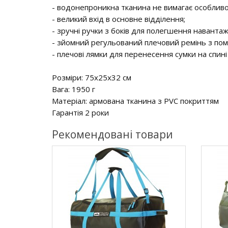
- водонепроникна тканина не вимагає особливо
- великий вхід в основне відділення;
- зручні ручки з боків для полегшення наванта
- зйомний регульований плечовий ремінь з по
- плечові лямки для перенесення сумки на спині
Розміри: 75х25х32 см
Вага: 1950 г
Матеріал: армована тканина з PVC покриттям
Гарантія 2 роки
Рекомендовані товари