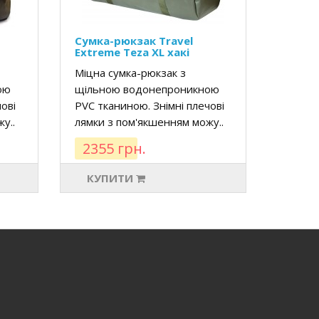
Сумка-рюкзак Travel
Extreme Teza XL хакі
Міцна сумка-рюкзак з
ою
щільною водонепроникною
ові
PVC тканиною. Знімні плечові
у..
лямки з пом'якшенням можу..
2355 грн.
КУПИТИ