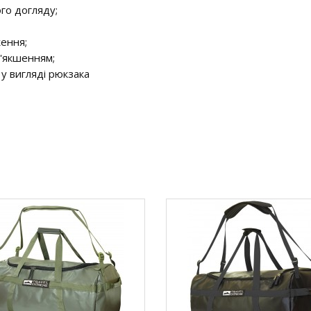
го догляду;
ження;
м'якшенням;
 у вигляді рюкзака