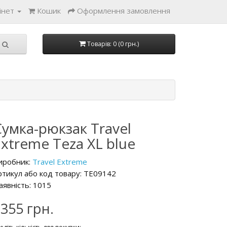
інет
Кошик
Оформлення замовлення
Товарів: 0 (0 грн.)
Сумка-рюкзак Travel
Extreme Teza XL blue
иробник:
Travel Extreme
ртикул або код товару: TE09142
аявність: 1015
355 грн.