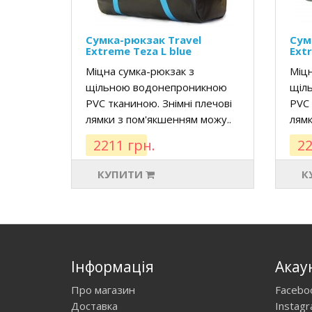
Сумка-рюкзак Travel
Сум
Extreme Teza L blue
Extr
Міцна сумка-рюкзак з
Міцн
щільною водонепроникною
щіл
PVC тканиною. Знімні плечові
PVC 
лямки з пом'якшенням можу..
лямк
2211 грн.
22
КУПИТИ
К
Інформація
Акау
Про магазин
Facebo
Доставка
Instag