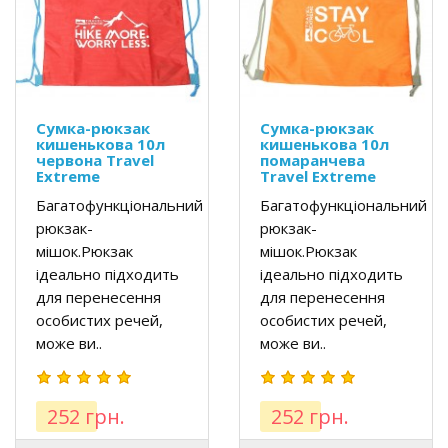
Сумка-рюкзак
Сумка-рюкзак
кишенькова 10л
кишенькова 10л
червона Travel
помаранчева
Extreme
Travel Extreme
Багатофункціональний
Багатофункціональний
рюкзак-
рюкзак-
мішок.Рюкзак
мішок.Рюкзак
ідеально підходить
ідеально підходить
для перенесення
для перенесення
особистих речей,
особистих речей,
може ви..
може ви..
252 грн.
252 грн.