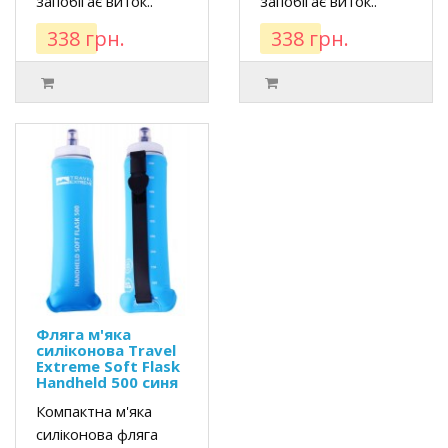
запобігає виток..
запобігає виток..
338 грн.
338 грн.
Фляга м'яка
силіконова Travel
Extreme Soft Flask
Handheld 500 синя
Компактна м'яка
силіконова фляга