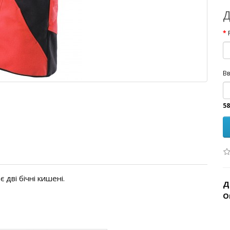
Д
Вв
58
 дві бічні кишені.
Д
О