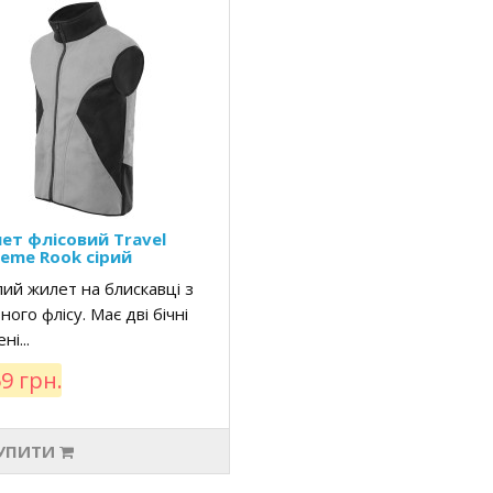
ет флісовий Travel
reme Rook сірий
ий жилет на блискавці з
ного флісу. Має дві бічні
ні...
9 грн.
УПИТИ