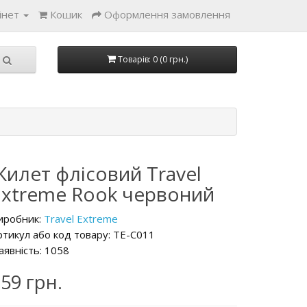
інет
Кошик
Оформлення замовлення
Товарів: 0 (0 грн.)
Жилет флісовий Travel
Extreme Rook червоний
иробник:
Travel Extreme
ртикул або код товару: TE-C011
аявність:
1058
59 грн.