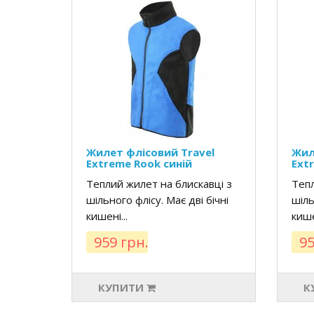
Жилет флісовий Travel
Жил
Extreme Rook синій
Ext
Теплий жилет на блискавці з
Тепл
шільного флісу. Має дві бічні
шіль
кишені...
кише
959 грн.
95
КУПИТИ
К