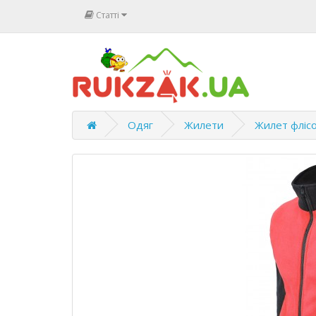
Статті
Одяг
Жилети
Жилет флісо