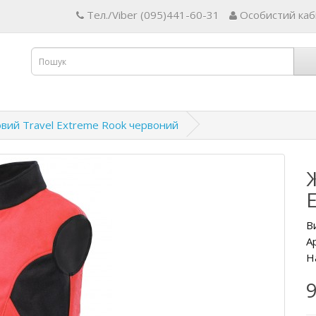
Тел./Viber (095)441-60-31
Особистий каб
вий Travel Extreme Rook червоний
В
А
Н
9