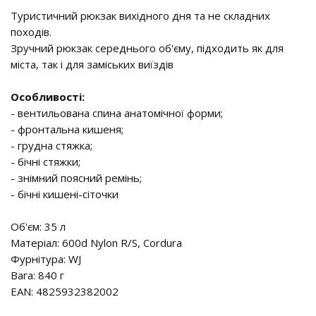
Туристичний рюкзак вихідного дня та не складних
походів.
Зручний рюкзак середнього об'єму, підходить як для
міста, так і для заміських виїздів
Особливості:
- вентильована спина анатомічної форми;
- фронтальна кишеня;
- грудна стяжка;
- бічні стяжки;
- знімний поясний ремінь;
- бічні кишені-сіточки
Об'єм: 35 л
Матеріал: 600d Nylon R/S, Cordura
Фурнітура: WJ
Вага: 840 г
EAN: 4825932382002