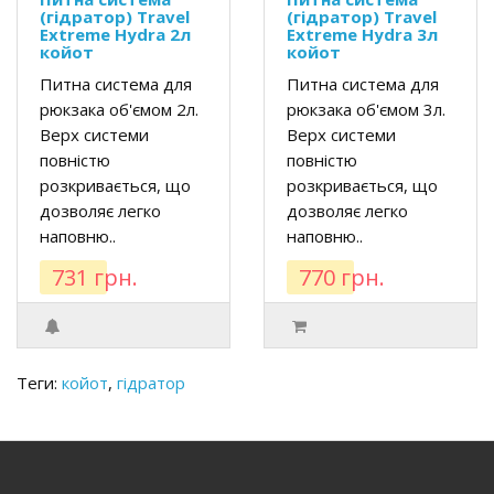
(гідратор) Travel
(гідратор) Travel
Extreme Hydra 2л
Extreme Hydra 3л
койот
койот
Питна система для
Питна система для
рюкзака об'ємом 2л.
рюкзака об'ємом 3л.
Верх системи
Верх системи
повністю
повністю
розкривається, що
розкривається, що
дозволяє легко
дозволяє легко
наповню..
наповню..
731 грн.
770 грн.
Теги:
койот
,
гідратор