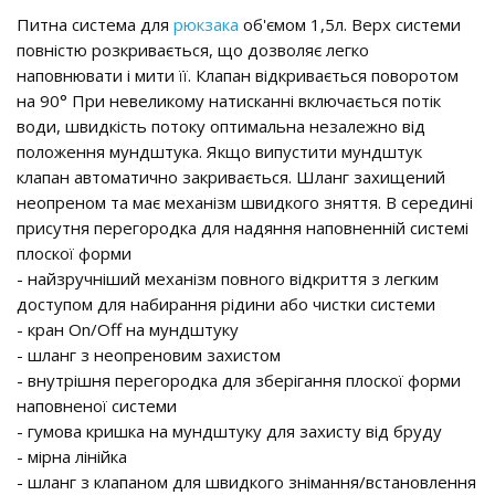
Питна система для
рюкзака
об'ємом 1,5л. Верх системи
повністю розкривається, що дозволяє легко
наповнювати і мити її. Клапан відкривається поворотом
на 90° При невеликому натисканні включається потік
води, швидкість потоку оптимальна незалежно від
положення мундштука. Якщо випустити мундштук
клапан автоматично закривається. Шланг захищений
неопреном та має механізм швидкого зняття. В середині
присутня перегородка для надяння наповненній системі
плоскої форми
- найзручніший механізм повного відкриття з легким
доступом для набирання рідини або чистки системи
- кран On/Off на мундштуку
- шланг з неопреновим захистом
- внутрішня перегородка для зберігання плоскої форми
наповненої системи
- гумова кришка на мундштуку для захисту від бруду
- мірна лінійка
- шланг з клапаном для швидкого знімання/встановлення