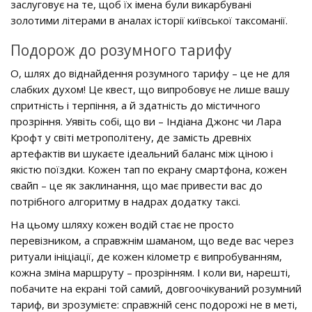
заслуговує на те, щоб їх імена були викарбувані
золотими літерами в аналах історії київської таксоманії.
Подорож до розумного тарифу
О, шлях до віднайдення розумного тарифу – це не для
слабких духом! Це квест, що випробовує не лише вашу
спритність і терпіння, а й здатність до містичного
прозріння. Уявіть собі, що ви – Індіана Джонс чи Лара
Крофт у світі метрополітену, де замість древніх
артефактів ви шукаєте ідеальний баланс між ціною і
якістю поїздки. Кожен тап по екрану смартфона, кожен
свайп – це як заклинання, що має привести вас до
потрібного алгоритму в надрах додатку таксі.
На цьому шляху кожен водій стає не просто
перевізником, а справжнім шаманом, що веде вас через
ритуали ініціації, де кожен кілометр є випробуванням,
кожна зміна маршруту – прозрінням. І коли ви, нарешті,
побачите на екрані той самий, довгоочікуваний розумний
тариф, ви зрозумієте: справжній сенс подорожі не в меті,