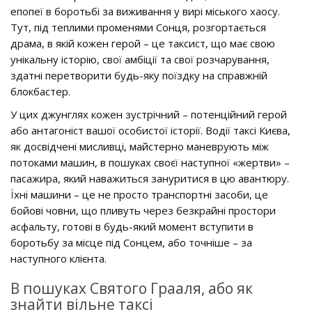
епопеї в боротьбі за виживання у вирі міського хаосу.
Тут, під теплими променями Сонця, розгортається
драма, в якій кожен герой – це таксист, що має свою
унікальну історію, свої амбіції та свої розчарування,
здатні перетворити будь-яку поїздку на справжній
блокбастер.
У цих джунглях кожен зустрічний – потенційний герой
або антагоніст вашої особистої історії. Водії таксі Києва,
як досвідчені мисливці, майстерно маневрують між
потоками машин, в пошуках своєї наступної «жертви» –
пасажира, який наважиться зануритися в цю авантюру.
Їхні машини – це не просто транспортні засоби, це
бойові човни, що пливуть через безкрайні простори
асфальту, готові в будь-який момент вступити в
боротьбу за місце під Сонцем, або точніше – за
наступного клієнта.
В пошуках Святого Грааля, або як
знайти вільне таксі