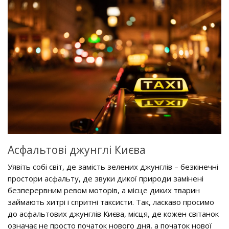
Асфальтові джунглі Києва
Уявіть собі світ, де замість зелених джунглів – безкінечні
простори асфальту, де звуки дикої природи замінені
безперервним ревом моторів, а місце диких тварин
займають хитрі і спритні таксисти. Так, ласкаво просимо
до асфальтових джунглів Києва, місця, де кожен світанок
означає не просто початок нового дня, а початок нової