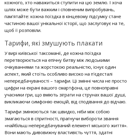
кожного, хто наважиться ступити на цю землю. І хоча
шлях може бути важким і сповненим випробувань,
пам'ятайте: кожна поїздка в кінцевому підсумку стане
частиною вашої унікальної історії, що заслуговує на те,
щоб її розповіли.
Тарифи, які змушують плакати
У вирі київської таксоманії, де кожна поїздка
перетворюється на епічну битву між людськими
очікуваннями та жорстокою реальністю, існує один
аспект, який стоїть особливо високо на п'єдесталі
непередбачуваності – тарифи. Ці змінні числа не просто
цифри на екрані вашого смартфона, це повноправні
учасники гри, що вміють зіграти на струнах вашої душі,
викликаючи симфонію емоцій, від сподівання до відчаю.
Тарифи змінюються так швидко, ніби між собою
змагаються в спритності, прагнучи вибороти звання
«найбільш непередбачуваний елемент міського життя».
Вони мають дивовижну властивість чуття, здатні