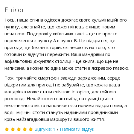
Епілог
І ось, наша епічна одіссея досягає свого кульмінаційного
пункту, але знайте, що кожен кінець є лише новим
початком. Подорожі у київських таксі – це не просто
перевезення з пункту А в пункт Б. Це відкриття, це
пригоди, це безліч історій, які чекають на того, хто
готовий їх відчути і пережити. Ваші мандрівки по
асфальтових джунглях столиці – це книга, що ще не
написана, а кожна поїздка може стати її яскравою главою.
Тож, тримайте смартфон завжди зарядженим, серце
відкритим для пригод і не забувайте, що кожна ваша
мандрівка може стати епічною історією, достойною
розповіді. Нехай кожен ваш виїзд на вулиці цього
незліченного міста наповнюється новими відкриттями, а
водії-міфічні істоти стануть надійними провідниками
крізь найзагадковіші маршрути вашого життя.
Відгуків: 1
/
Написати відгук