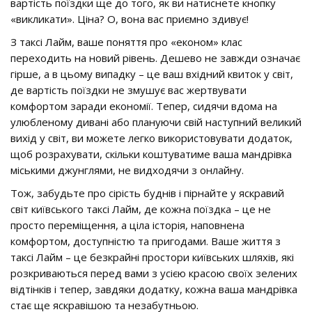
вартість поїздки ще до того, як ви натиснете кнопку
«викликати». Ціна? О, вона вас приємно здивує!
З таксі Лайм, ваше поняття про «економ» клас
переходить на новий рівень. Дешево не завжди означає
гірше, а в цьому випадку – це ваш вхідний квиток у світ,
де вартість поїздки не змушує вас жертвувати
комфортом заради економії. Тепер, сидячи вдома на
улюбленому дивані або плануючи свій наступний великий
вихід у світ, ви можете легко використовувати додаток,
щоб розрахувати, скільки коштуватиме ваша мандрівка
міськими джунглями, не видходячи з онлайну.
Тож, забудьте про сірість буднів і пірнайте у яскравий
світ київського таксі Лайм, де кожна поїздка – це не
просто переміщення, а ціла історія, наповнена
комфортом, доступністю та пригодами. Ваше життя з
таксі Лайм – це безкрайні простори київських шляхів, які
розкриваються перед вами з усією красою своїх зелених
відтінків і тепер, завдяки додатку, кожна ваша мандрівка
стає ще яскравішою та незабутньою.