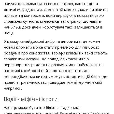
відчувати коливання вашого настрою, ваші надії та
оптимізм, і, здається, саме в той момент, коли ви вірите,
що все під контролем, вони вирішують показати свою
справжню сутність, міняючись так стрімко, що навіть
найбільш досвідчені користувачі таксі залишаються в
шоці.
У цьому калейдоскопі цифр та алгоритмів, де кожен
новий кілометр може стати причиною для глибоких
роздумів про сенс життя, тарифи київських таксі стають
справжніми магами, що володіють таємницею
перетворення радості на розпач. Лише найсміливіші з
пасажирів, озброєні стійкістю та готовність до
непередбачених витрат, можуть встояти в цій битві, де
правила гри змінюються швидше, ніж вітер міняє свій
напрямок.
Водії - міфічні істоти
Але що може бути ще більш загадковим і
феноменальним, ніж тарифи? Звичайно ж, водії київських