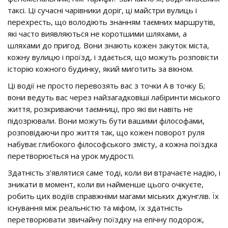
таксі. Ці сучасні чарівники доріг, ці майстри вулиць і
перехресть, що володіють знанням таємних маршрутів,
які часто виявляються не коротшими шляхами, а
шляхами до пригод. Вони знають кожен закуток міста,
кожну вулицю і проїзд, і здається, що можуть розповісти
історію кожного будинку, який миготить за вікном.
Ці водії не просто перевозять вас з точки А в точку Б;
вони ведуть вас через найзагадковіші лабіринти міського
життя, розкриваючи таємниці, про які ви навіть не
підозрювали. Вони можуть бути вашими філософами,
розповідаючи про життя так, що кожен поворот руля
набуває глибокого філософського змісту, а кожна поїздка
перетворюється на урок мудрості.
Здатність з'являтися саме тоді, коли ви втрачаєте надію, і
зникати в момент, коли ви найменше цього очікуєте,
робить цих водіїв справжніми магами міських джунглів. Їх
існування між реальністю та міфом, їх здатність
перетворювати звичайну поїздку на епічну подорож,