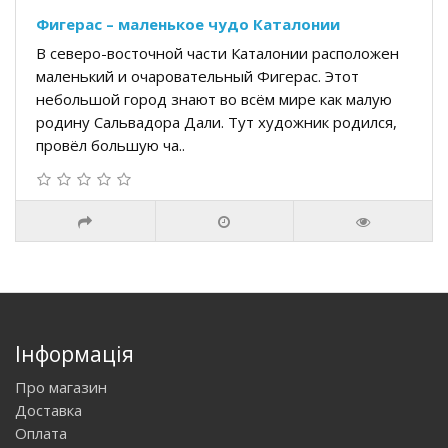
Фигерас – маленькое чудо Каталонии
В северо-восточной части Каталонии расположен
маленький и очаровательный Фигерас. Этот
небольшой город знают во всём мире как малую
родину Сальвадора Дали. Тут художник родился,
провёл большую ча..
Інформація
Про магазин
Доставка
Оплата