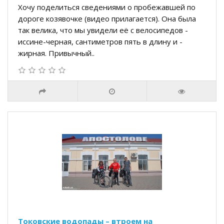
Хочу поделиться сведениями о пробежавшей по
дороге козявочке (видео прилагается). Она была
так велика, что мы увидели её с велосипедов -
иссине-черная, сантиметров пять в длину и -
жирная. Привычный..
Токовские водопады – втроем на