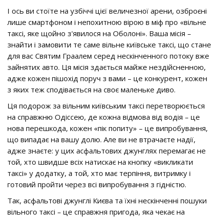
І ось ви стоїте на узбіччі цієї величезної арени, озброєні
лише смартфоном і непохитною вірою в міф про «вільне
таксі, яке щойно з'явилося на Оболоні». Ваша місія –
знайти і замовити те саме вільне київське таксі, що стане
для вас Святим Граалем серед нескінченного потоку вже
зайнятих авто. Ця місія здається майже нездійсненною,
адже кожен пішохід поруч з вами – це конкурент, кожен
з яких теж сподівається на своє маленьке диво.
Ця подорож за вільним київським таксі перетворюється
на справжню Одіссею, де кожна відмова від водія – це
нова перешкода, кожен «пік попиту» – це випробування,
що випадає на вашу долю. Але ви не втрачаєте надії,
адже знаєте: у цих асфальтових джунглях перемагає не
той, хто швидше всіх натискає на кнопку «викликати
таксі» у додатку, а той, хто має терпіння, витримку і
готовий пройти через всі випробування з гідністю.
Так, асфальтові джунглі Києва та їхні нескінченні пошуки
вільного таксі – це справжня пригода, яка чекає на