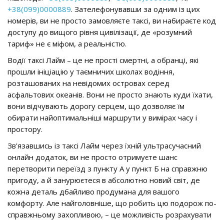
+38(099)0000889
. Зателефонувавши за одним із цих
номерів, ви не просто замовляєте таксі, ви набираєте код
доступу до вищого рівня цивілізації, де «розумний
тариф» не є міфом, а реальністю.
Водії таксі Лайм – це не прості смертні, а обранці, які
прошли ініціацію у таємничих школах водіння,
розташованих на невідомих островах серед
асфальтових океанів. Вони не просто знають куди їхати,
вони відчувають дорогу серцем, що дозволяє їм
обирати найоптимальніші маршрути у вимірах часу і
простору.
Зв'язавшись із таксі Лайм через їхній ультрасучасний
онлайн додаток, ви не просто отримуєте шанс
перетворити переїзд з пункту А у пункт Б на справжню
пригоду, а й занурюєтеся в абсолютно новий світ, де
кожна деталь дбайливо продумана для вашого
комфорту. Але найголовніше, що робить цю подорож по-
справжньому захопливою, – це можливість розрахувати