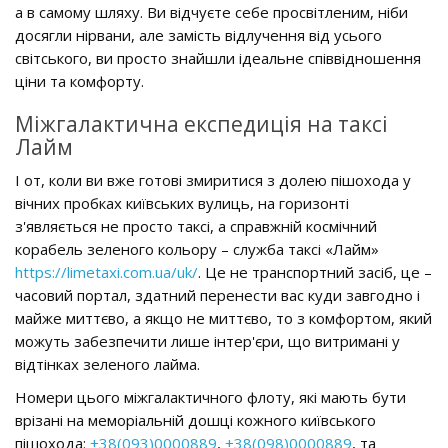
а в самому шляху. Ви відчуєте себе просвітленим, ніби
досягли нірвани, але замість відлучення від усього
світського, ви просто знайшли ідеальне співвідношення
ціни та комфорту.
Міжгалактична експедиція на таксі
Лайм
І от, коли ви вже готові змиритися з долею пішохода у
вічних пробках київських вулиць, на горизонті
з'являється не просто таксі, а справжній космічний
корабель зеленого кольору – служба таксі «Лайм»
https://limetaxi.com.ua/uk/
. Це не транспортний засіб, це –
часовий портал, здатний перенести вас куди завгодно і
майже миттєво, а якщо не миттєво, то з комфортом, який
можуть забезпечити лише інтер'єри, що витримані у
відтінках зеленого лайма.
Номери цього міжгалактичного флоту, які мають бути
врізані на меморіальній дошці кожного київського
пішохода:
+38(093)0000889
,
+38(098)0000889
, та