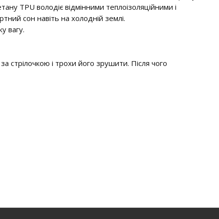
етану TPU володіє відмінними теплоізоляційними і
тний сон навіть на холодній землі.
у вагу.
за стрілочкою і трохи його зрушити. Після чого