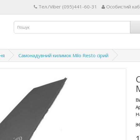
Тел./Viber (095)441-60-31
Особистий каб
ня
Самонадувний килимок Milo Resto сірий
M
В
А
Н
3
1