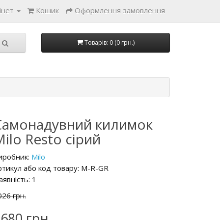
інет
Кошик
Оформлення замовлення
Товарів: 0 (0 грн.)
Самонадувний килимок
ilo Resto сірий
иробник:
Milo
ртикул або код товару: M-R-GR
аявність: 1
026 грн.
680 грн.