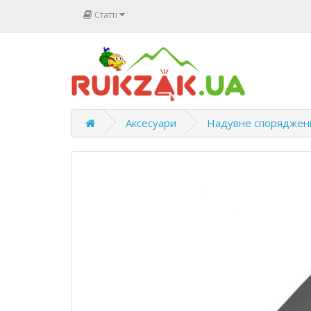
Статті
Аксесуари
Надувне споряджен