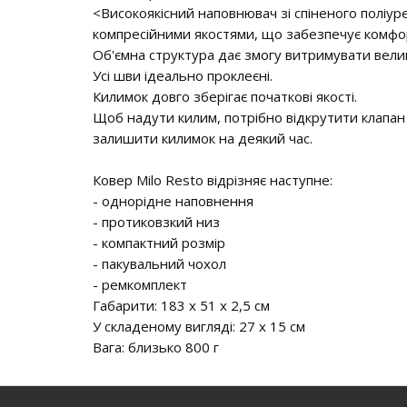
<Високоякісний наповнювач зі спіненого поліур
компресійними якостями, що забезпечує комфор
Об'ємна структура дає змогу витримувати велик
Усі шви ідеально проклеєні.
Килимок довго зберігає початкові якості.
Щоб надути килим, потрібно відкрутити клапан 
залишити килимок на деякий час.
Ковер Milo Resto відрізняє наступне:
- однорідне наповнення
- протиковзкий низ
- компактний розмір
- пакувальний чохол
- ремкомплект
Габарити: 183 х 51 х 2,5 см
У складеному вигляді: 27 х 15 см
Вага: близько 800 г