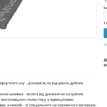
Вв
1 
Д
О
фортного сну - допомагає не відчувати дрібних
ння килимка - волога від дихання не потрапляє
з високоміцного поліестеру з підвищеними
и, а нижній - зі спеціального не ковзаючого матеріалу.