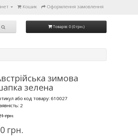
інет
Кошик
Оформлення замовлення
Товарів: 0 (0 грн.)
Австрійська зимова
шапка зелена
ртикул або код товару: 610027
аявність:
2
21 грн.
0 грн.