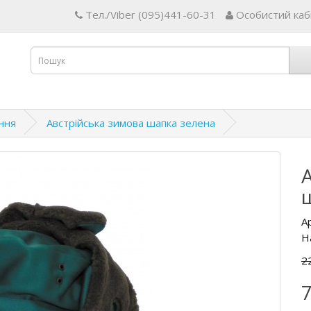
Тел./Viber (095)441-60-31
Особистий каб
ння
Австрійська зимова шапка зелена
А
Н
2
7