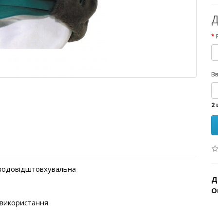
Д
Вв
2 
і водовідштовхувальна
Д
О
 використання