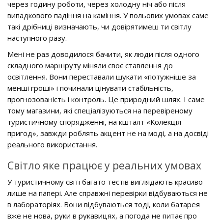
через годину роботи, через холодну ніч або після
випадкового падіння на каміння. У польових умовах саме
такі дрібниці визначають, чи довірятимеш ти світлу
наступного разу.
Мені не раз доводилося бачити, як люди після одного
складного маршруту міняли своє ставлення до
освітлення. Вони переставали шукати «потужніше за
менші гроші» і починали цінувати стабільність,
прогнозованість і контроль. Це природний шлях. І саме
тому магазини, які спеціалізуються на перевіреному
туристичному спорядженні, на кшталт «Колекція
пригод», завжди роблять акцент не на моді, а на досвіді
реального використання.
Світло яке працює у реальних умовах
У туристичному світі багато тестів виглядають красиво
лише на папері. Але справжні перевірки відбуваються не
в лабораторіях. Вони відбуваються тоді, коли батарея
вже не нова, руки в рукавицях, а погода не питає про