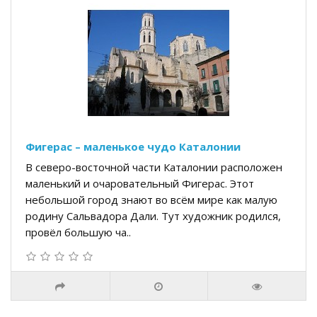
Фигерас – маленькое чудо Каталонии
В северо-восточной части Каталонии расположен
маленький и очаровательный Фигерас. Этот
небольшой город знают во всём мире как малую
родину Сальвадора Дали. Тут художник родился,
провёл большую ча..