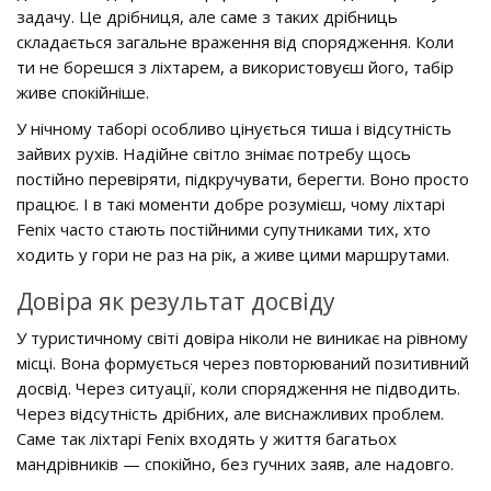
задачу. Це дрібниця, але саме з таких дрібниць
складається загальне враження від спорядження. Коли
ти не борешся з ліхтарем, а використовуєш його, табір
живе спокійніше.
У нічному таборі особливо цінується тиша і відсутність
зайвих рухів. Надійне світло знімає потребу щось
постійно перевіряти, підкручувати, берегти. Воно просто
працює. І в такі моменти добре розумієш, чому ліхтарі
Fenix часто стають постійними супутниками тих, хто
ходить у гори не раз на рік, а живе цими маршрутами.
Довіра як результат досвіду
У туристичному світі довіра ніколи не виникає на рівному
місці. Вона формується через повторюваний позитивний
досвід. Через ситуації, коли спорядження не підводить.
Через відсутність дрібних, але виснажливих проблем.
Саме так ліхтарі Fenix входять у життя багатьох
мандрівників — спокійно, без гучних заяв, але надовго.