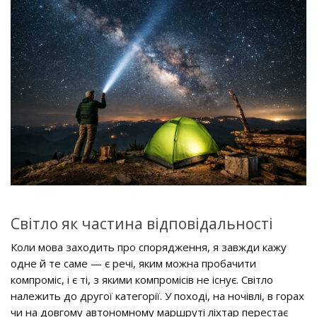
Світло як частина відповідальності
Коли мова заходить про спорядження, я завжди кажу
одне й те саме — є речі, яким можна пробачити
компроміс, і є ті, з якими компромісів не існує. Світло
належить до другої категорії. У поході, на ночівлі, в горах
чи на довгому автономному маршруті ліхтар перестає