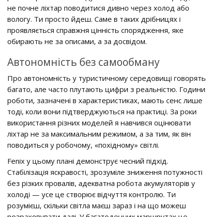
не почне ліхтар поводитися дивно через холод або
вологу. Ти просто йдеш. Саме в таких дрібницях і
проявляється справжня цінність спорядження, яке
обирають не за описами, а за досвідом.
Автономність без самообману
Про автономність у туристичному середовищі говорять
багато, але часто плутають цифри з реальністю. Години
роботи, зазначені в характеристиках, мають сенс лише
тоді, коли вони підтверджуються на практиці. За роки
використання різних моделей я навчився оцінювати
ліхтар не за максимальним режимом, а за тим, як він
поводиться у робочому, «похідному» світлі.
Fenix у цьому плані демонструє чесний підхід.
Стабілізація яскравості, зрозуміле зниження потужності
без різких провалів, адекватна робота акумуляторів у
холоді — усе це створює відчуття контролю. Ти
розумієш, скільки світла маєш зараз і на що можеш
розраховувати далі. У багатоденних маршрутах це