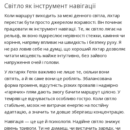
Світло як інструмент навігації
Коли маршрут виходить за межі денного світла, ліхтар
перестає бути просто джерелом яскравості. Він починає
працювати як інструмент навігації. Те, як світло лягає на
рельєф, як воно підкреслює нерівності стежки, каміння чи
коріння, напряму впливає на швидкість і безпеку руху. Я
не раз ловив себе на думці, що хороший ліхтар дозволяє
читати місцевість майже інтуїтивно, без зайвого
напруження очей і голови.
У ліхтарях Fenix важливо не лише те, скільки вони
світять, а й як саме вони це роблять. Збалансована
форма променя, відсутність різких провалів і надмірно
«гарячих» плям дають змогу бачити маршрут цілісно. У
темряві це відчувається особливо гостро. Коли світло
стабільне, мозок не витрачає енергію на постійну
адаптацію, а значить ти довше зберігаєш концентрацію.
Навігація — це ще й психологія. Надійне світло знижує
рівень тривоги. Ти не думаєш, чи вистачить заряду, чи