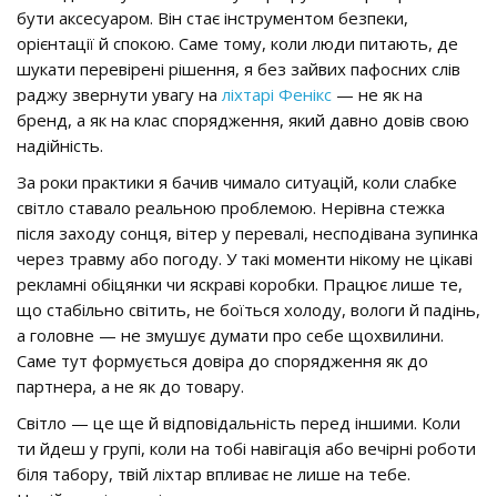
бути аксесуаром. Він стає інструментом безпеки,
орієнтації й спокою. Саме тому, коли люди питають, де
шукати перевірені рішення, я без зайвих пафосних слів
раджу звернути увагу на
ліхтарі Фенікс
— не як на
бренд, а як на клас спорядження, який давно довів свою
надійність.
За роки практики я бачив чимало ситуацій, коли слабке
світло ставало реальною проблемою. Нерівна стежка
після заходу сонця, вітер у перевалі, несподівана зупинка
через травму або погоду. У такі моменти нікому не цікаві
рекламні обіцянки чи яскраві коробки. Працює лише те,
що стабільно світить, не боїться холоду, вологи й падінь,
а головне — не змушує думати про себе щохвилини.
Саме тут формується довіра до спорядження як до
партнера, а не як до товару.
Світло — це ще й відповідальність перед іншими. Коли
ти йдеш у групі, коли на тобі навігація або вечірні роботи
біля табору, твій ліхтар впливає не лише на тебе.