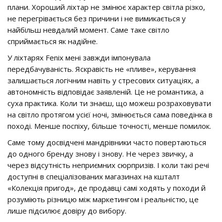
плани. Хороший ліхтар не змінює характер світла різко,
не перегрівається без причини і не вимикається у
найбільш невдалий момент. Саме таке світло
сприймається як надійне.
У ліхтарях Fenix мені завжди імпонувала
передбачуваність. Яскравість не «пливе», керування
залишається логічним навіть у стресових ситуаціях, а
автономність відповідає заявленій. Це не романтика, а
суха практика. Коли ти знаєш, що можеш розраховувати
на світло протягом усієї ночі, змінюється сама поведінка в
поході. Менше поспіху, більше точності, менше помилок.
Саме тому досвідчені мандрівники часто повертаються
до одного бренду знову і знову. Не через звичку, а
через відсутність неприємних сюрпризів. І коли такі речі
доступні в спеціалізованих магазинах на кшталт
«Колекція пригод», де продавці самі ходять у походи й
розуміють різницю між маркетингом і реальністю, це
лише підсилює довіру до вибору.