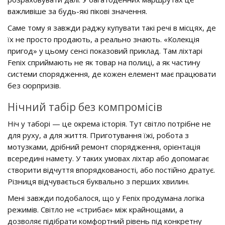
важливіше за будь-які пікові значення.
Саме тому я завжди раджу купувати такі речі в місцях, де
їх не просто продають, а реально знають. «Колекція
пригод» у цьому сенсі показовий приклад. Там ліхтарі
Fenix сприймають не як товар на полиці, а як частину
системи спорядження, де кожен елемент має працювати
без сюрпризів.
Нічний табір без компромісів
Ніч у таборі — це окрема історія. Тут світло потрібне не
для руху, а для життя. Приготування їжі, робота з
мотузками, дрібний ремонт спорядження, орієнтація
всередині намету. У таких умовах ліхтар або допомагає
створити відчуття впорядкованості, або постійно дратує.
Різниця відчувається буквально з перших хвилин.
Мені завжди подобалося, що у Fenix продумана логіка
режимів. Світло не «стрибає» між крайнощами, а
дозволяє підібрати комфортний рівень під конкретну