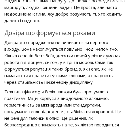
Надійне світло знімає напругу, дозволяє зосередитися на
маршруті, людях і рішенні задач. Це проста, але часто
недооцінена істина, яку добре розуміють ті, хто ходить
далеко і надовго.
Довіра що формується роками
Довіра до спорядження не виникає після першого
виходу. Вона накопичується повільно, іноді непомітно.
Кілька сезонів без збоїв, десятки ночей у різних умовах,
робота під дощем, снігом, у вітрі та морозі. Саме так
формується репутація таких брендів, як Fenix, які не
намагаються вразити гучними словами, а працюють
через стабільність і інженерну дисципліну.
Технічна філософія Fenix завжди була зрозумілою
практикам. Міцні корпуси з анодованого алюмінію,
герметичність за міжнародними стандартами,
продумане тепловідведення, стабілізація яскравості. Це
не речі для галочки в описі. Це рішення, які
безпосередньо впливають на те, як ліхтар поводиться