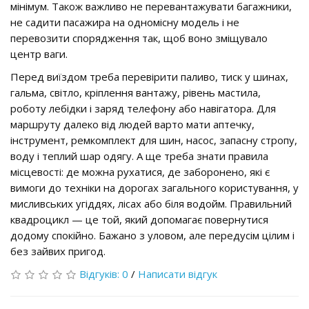
мінімум. Також важливо не перевантажувати багажники,
не садити пасажира на одномісну модель і не
перевозити спорядження так, щоб воно зміщувало
центр ваги.
Перед виїздом треба перевірити паливо, тиск у шинах,
гальма, світло, кріплення вантажу, рівень мастила,
роботу лебідки і заряд телефону або навігатора. Для
маршруту далеко від людей варто мати аптечку,
інструмент, ремкомплект для шин, насос, запасну стропу,
воду і теплий шар одягу. А ще треба знати правила
місцевості: де можна рухатися, де заборонено, які є
вимоги до техніки на дорогах загального користування, у
мисливських угіддях, лісах або біля водойм. Правильний
квадроцикл — це той, який допомагає повернутися
додому спокійно. Бажано з уловом, але передусім цілим і
без зайвих пригод.
Відгуків: 0
/
Написати відгук