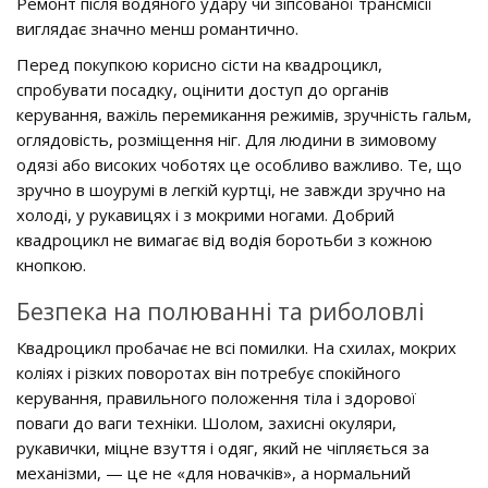
Ремонт після водяного удару чи зіпсованої трансмісії
виглядає значно менш романтично.
Перед покупкою корисно сісти на квадроцикл,
спробувати посадку, оцінити доступ до органів
керування, важіль перемикання режимів, зручність гальм,
оглядовість, розміщення ніг. Для людини в зимовому
одязі або високих чоботях це особливо важливо. Те, що
зручно в шоурумі в легкій куртці, не завжди зручно на
холоді, у рукавицях і з мокрими ногами. Добрий
квадроцикл не вимагає від водія боротьби з кожною
кнопкою.
Безпека на полюванні та риболовлі
Квадроцикл пробачає не всі помилки. На схилах, мокрих
коліях і різких поворотах він потребує спокійного
керування, правильного положення тіла і здорової
поваги до ваги техніки. Шолом, захисні окуляри,
рукавички, міцне взуття і одяг, який не чіпляється за
механізми, — це не «для новачків», а нормальний