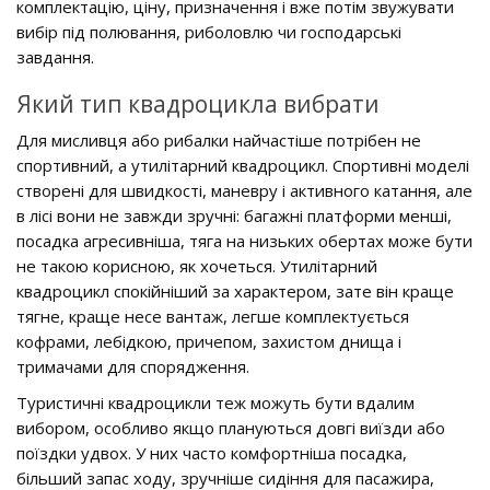
комплектацію, ціну, призначення і вже потім звужувати
вибір під полювання, риболовлю чи господарські
завдання.
Який тип квадроцикла вибрати
Для мисливця або рибалки найчастіше потрібен не
спортивний, а утилітарний квадроцикл. Спортивні моделі
створені для швидкості, маневру і активного катання, але
в лісі вони не завжди зручні: багажні платформи менші,
посадка агресивніша, тяга на низьких обертах може бути
не такою корисною, як хочеться. Утилітарний
квадроцикл спокійніший за характером, зате він краще
тягне, краще несе вантаж, легше комплектується
кофрами, лебідкою, причепом, захистом днища і
тримачами для спорядження.
Туристичні квадроцикли теж можуть бути вдалим
вибором, особливо якщо плануються довгі виїзди або
поїздки удвох. У них часто комфортніша посадка,
більший запас ходу, зручніше сидіння для пасажира,