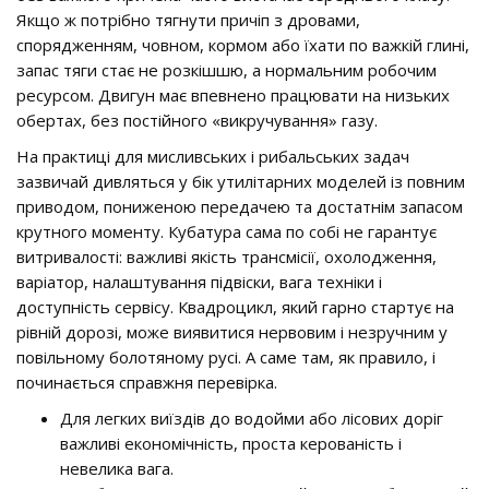
Якщо ж потрібно тягнути причіп з дровами,
спорядженням, човном, кормом або їхати по важкій глині,
запас тяги стає не розкішшю, а нормальним робочим
ресурсом. Двигун має впевнено працювати на низьких
обертах, без постійного «викручування» газу.
На практиці для мисливських і рибальських задач
зазвичай дивляться у бік утилітарних моделей із повним
приводом, пониженою передачею та достатнім запасом
крутного моменту. Кубатура сама по собі не гарантує
витривалості: важливі якість трансмісії, охолодження,
варіатор, налаштування підвіски, вага техніки і
доступність сервісу. Квадроцикл, який гарно стартує на
рівній дорозі, може виявитися нервовим і незручним у
повільному болотяному русі. А саме там, як правило, і
починається справжня перевірка.
Для легких виїздів до водойми або лісових доріг
важливі економічність, проста керованість і
невелика вага.