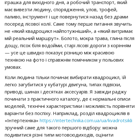
іграшка для вихідного дня, а робочий транспорт, який
має вивезти людину, спорядження, улов, трофей,
паливо, інструмент і ще повернутися назад без драми
посеред лісової колії. Саме тому перше питання звучить
не «який квадроцикл найпотужніший», а «який витримає
мій реальний маршрут». Болото, мокра трава, глина після
дощу, пісок біля водойми, старі лісові дороги з корінням
— усе це швидко показує різницю між красивою
технікою на фото і справжнім помічником у польових
умовах.
Коли людина тільки починає вибирати квадроцикл, їй
легко загубитися у кубатурі двигуна, типах підвіски,
приводі, шинах і десятках аксесуарів. Я завжди раджу
починати з практичного каталогу, де є нормальні описи
моделей, технічні характеристики і можливість порівняти
варіанти без поспіху. Наприклад, розділ квадроциклів в
«Інтертехніка»
https://intertechnika.com.ua/ua/kvadrotsikli
зручний саме для такого першого відбору: можна
подивитися різні типи мотовсюдиходів, оцінити