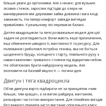
більше уваги до ергономіки. Але є нюанс: для вузьких
лісових стежок, зарослих під’їздів до озера чи
маневрування між деревами зайва довжина і вага іноді
заважають. На папері комфорт завжди виглядає
привабливо. У реальному лісі перемагає баланс.
Дитячі квадроцикли та легкі розважальні моделі для цієї
задачі не розглядаються. Вони мають інше призначення,
інші обмеження швидкості, вантажності та ресурсу. Для
полювання і риболовлі потрібна техніка, яка не боїться
щоденного бруду, холодного старту, повільного руху з
навантаженням і тривалого стояння під відкритим небом.
Не обов’язково брати найдорожчу модель. Але
економити на базовій міцності — погана ідея.
Двигун і тяга квадроцикла
Об’єм двигуна варто підбирати не за принципом «чим
більше, тим краще», а за вагою райдера, вантажем,
рельєфом і частотою використання. Для спокійних виїздів
без важкого причепа часто вистачає середнього класу.