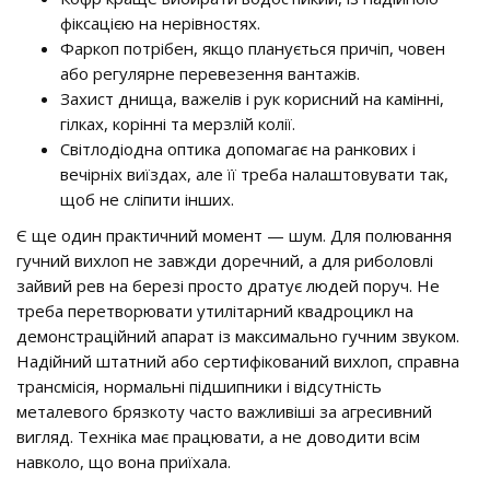
фіксацією на нерівностях.
Фаркоп потрібен, якщо планується причіп, човен
або регулярне перевезення вантажів.
Захист днища, важелів і рук корисний на камінні,
гілках, корінні та мерзлій колії.
Світлодіодна оптика допомагає на ранкових і
вечірніх виїздах, але її треба налаштовувати так,
щоб не сліпити інших.
Є ще один практичний момент — шум. Для полювання
гучний вихлоп не завжди доречний, а для риболовлі
зайвий рев на березі просто дратує людей поруч. Не
треба перетворювати утилітарний квадроцикл на
демонстраційний апарат із максимально гучним звуком.
Надійний штатний або сертифікований вихлоп, справна
трансмісія, нормальні підшипники і відсутність
металевого брязкоту часто важливіші за агресивний
вигляд. Техніка має працювати, а не доводити всім
навколо, що вона приїхала.