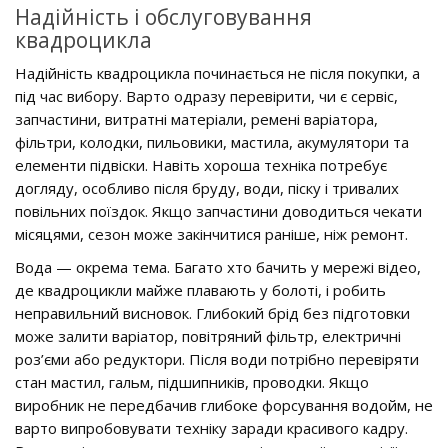
Надійність і обслуговування
квадроцикла
Надійність квадроцикла починається не після покупки, а
під час вибору. Варто одразу перевірити, чи є сервіс,
запчастини, витратні матеріали, ремені варіатора,
фільтри, колодки, пильовики, мастила, акумулятори та
елементи підвіски. Навіть хороша техніка потребує
догляду, особливо після бруду, води, піску і тривалих
повільних поїздок. Якщо запчастини доводиться чекати
місяцями, сезон може закінчитися раніше, ніж ремонт.
Вода — окрема тема. Багато хто бачить у мережі відео,
де квадроцикли майже плавають у болоті, і робить
неправильний висновок. Глибокий брід без підготовки
може залити варіатор, повітряний фільтр, електричні
роз’єми або редуктори. Після води потрібно перевіряти
стан мастил, гальм, підшипників, проводки. Якщо
виробник не передбачив глибоке форсування водойм, не
варто випробовувати техніку заради красивого кадру.