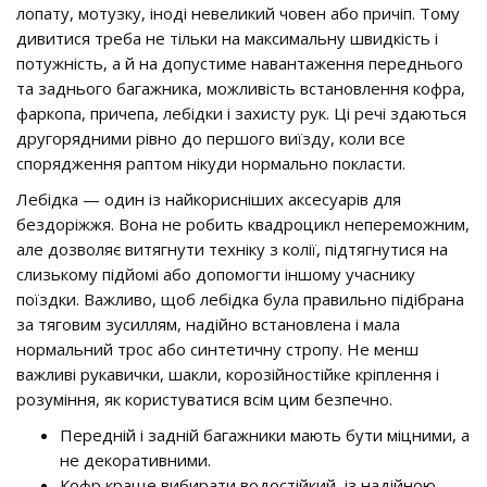
лопату, мотузку, іноді невеликий човен або причіп. Тому
дивитися треба не тільки на максимальну швидкість і
потужність, а й на допустиме навантаження переднього
та заднього багажника, можливість встановлення кофра,
фаркопа, причепа, лебідки і захисту рук. Ці речі здаються
другорядними рівно до першого виїзду, коли все
спорядження раптом нікуди нормально покласти.
Лебідка — один із найкорисніших аксесуарів для
бездоріжжя. Вона не робить квадроцикл непереможним,
але дозволяє витягнути техніку з колії, підтягнутися на
слизькому підйомі або допомогти іншому учаснику
поїздки. Важливо, щоб лебідка була правильно підібрана
за тяговим зусиллям, надійно встановлена і мала
нормальний трос або синтетичну стропу. Не менш
важливі рукавички, шакли, корозійностійке кріплення і
розуміння, як користуватися всім цим безпечно.
Передній і задній багажники мають бути міцними, а
не декоративними.
Кофр краще вибирати водостійкий, із надійною