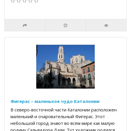
Фигерас – маленькое чудо Каталонии
В северо-восточной части Каталонии расположен
маленький и очаровательный Фигерас. Этот
небольшой город знают во всём мире как малую
родину Сальвадора Дали. Тут художник родился,