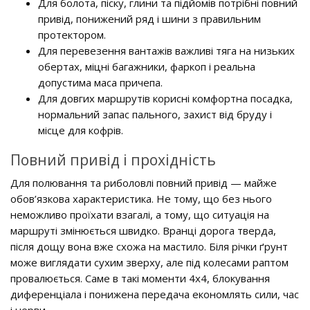
Для болота, піску, глини та підйомів потрібні повний
привід, понижений ряд і шини з правильним
протектором.
Для перевезення вантажів важливі тяга на низьких
обертах, міцні багажники, фаркоп і реальна
допустима маса причепа.
Для довгих маршрутів корисні комфортна посадка,
нормальний запас пального, захист від бруду і
місце для кофрів.
Повний привід і прохідність
Для полювання та риболовлі повний привід — майже
обов’язкова характеристика. Не тому, що без нього
неможливо проїхати взагалі, а тому, що ситуація на
маршруті змінюється швидко. Вранці дорога тверда,
після дощу вона вже схожа на мастило. Біля річки ґрунт
може виглядати сухим зверху, але під колесами раптом
провалюється. Саме в такі моменти 4x4, блокування
диференціала і понижена передача економлять сили, час
і нерви.