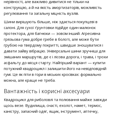
нерівності, але важливо дивитися не тільки на
конструкцію, а й на якість амортизаторів, можливість
регулювання та загальну міцність вузлів.
Шини вирішують більше, ніж здається покупцеві в
салоні. Для сухої ґрунтовки підійде один малюнок
протектора, для багнюки — зовсім інший. Агресивна
грязьова гума добре гребе в болоті, але може бути
грубою на твердому покритті, швидше зношуватися і
давати зайву вібрацію. Універсальні шини зручніші для
змішаних маршрутів, де є і лісова дорога, і трава, і трохи
асфальту до місця старту. Найгірший варіант — купити
потужний квадроцикл і залишити його на невідповідній
гумі. Це як піти в гори в міських кросівках: формально
можна, але краще не треба.
Вантажність і корисні аксесуари
Квадроцикл для риболовлі та полювання майже завжди
щось везе. Вудилища, снасті, ехолот, намет, термос,
каністру, запасний одяг, ящик, інструмент, аптечку,