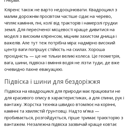
Кліренс також не варто недооцінювати. Квадроцикл з
малим дорожнім просвітом частіше сідає на черево,
чіпляє каміння, пні, колії від тракторів і намерзлі грудки
землі. Для пересіченої місцевості краще дивитися на
моделі з високим кліренсом, міцним захистом днища і
важелів. Але тут теж потрібна міра: надмірно високий
центр ваги погіршує стійкість на схилах. Хороша
прохідність — це не тільки великі колеса. Це геометрія,
вага, шини, підвіска і вміння водія не лізти туди, де вже
очевидно пахне евакуацією.
Підвіска і шини для бездоріжжя
Підвіска на квадроциклі для природи має працювати не
для красивого опису в характеристиках, а для спини, рук і
вантажу. Жорстка техніка швидко втомлює на корінні,
камінні та хвилястій ґрунтовці. Надто м’яка —
пробивається, розгойдується, гірше тримає траєкторію з
вантажем. Незалежна підвіска зазвичай краще ковтає