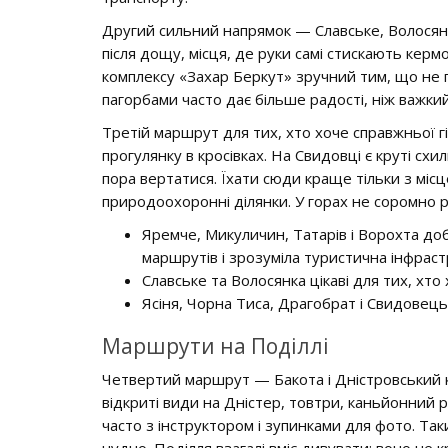
Другий сильний напрямок — Славське, Волосянка,
після дощу, місця, де руки самі стискають кер
комплексу «Захар Беркут» зручний тим, що не 
пагорбами часто дає більше радості, ніж важкий 
Третій маршрут для тих, хто хоче справжньої гі
прогулянку в кросівках. На Свидовці є круті схи
пора вертатися. Їхати сюди краще тільки з міс
природоохоронні ділянки. У горах не соромно р
Яремче, Микуличин, Татарів і Ворохта до
маршрутів і зрозуміла туристична інфраст
Славське та Волосянка цікаві для тих, хто 
Ясіня, Чорна Тиса, Драгобрат і Свидовець
Маршрути на Поділлі
Четвертий маршрут — Бакота і Дністровський к
відкриті види на Дністер, товтри, каньйонний р
часто з інструктором і зупинками для фото. Та