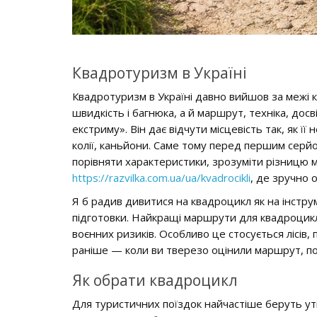
Квадротуризм в Україні
Квадротуризм в Україні давно вийшов за межі к
швидкість і багнюка, а й маршрут, техніка, до
екстриму». Він дає відчути місцевість так, як її
колії, каньйони. Саме тому перед першим серйо
порівняти характеристики, зрозуміти різницю 
https://razvilka.com.ua/ua/kvadrocikli
, де зручно 
Я б радив дивитися на квадроцикл як на інструм
підготовки. Найкращі маршрути для квадроциклів 
воєнних ризиків. Особливо це стосується лісів, п
раніше — коли ви тверезо оцінили маршрут, пог
Як обрати квадроцикл
Для туристичних поїздок найчастіше беруть ут