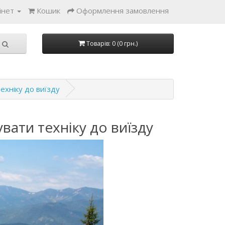
інет
Кошик
Оформлення замовлення
Товарів: 0 (0 грн.)
ехніку до виїзду
вати техніку до виїзду