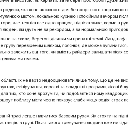
 кричить висотою, як Карпати, зате бере простором і дуже жи
 родини, яка хоче активного дня без жорсткого спортивного
гулянкою містом, локальною кухнею і спокійним вечором після 
ори, але техніка все одно працює, підвіска живе, кермо в рук
людей, які їдуть не за рекордом, а за нормальною пригодо
льно на схили, берегові ділянки чи приватні землі. Ландшафт
 групу перевіреним шляхом, пояснює, де можна зупинитися, 
льно залежить від того, чи вміють райдери залишати після се
місцевими жителями.
 області. Їх не варто недооцінювати лише тому, що це не вис
руктаж, екіпірування, короткі та складніші програми, лісові й л
 для тих, хто хоче зрозуміти, чи подобається йому квадроцик
шрут поблизу міста чесно показує слабкі місця водія: страх п
аній трасі легше навчитися базовим рухам. Як стояти на підні
истанцію в групі. Після такого тренування людина вже не сіда