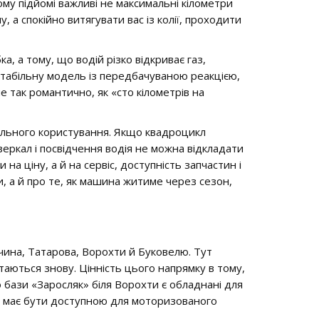
ому підйомі важливі не максимальні кілометри
 а спокійно витягувати вас із колії, проходити
, а тому, що водій різко відкриває газ,
стабільну модель із передбачуваною реакцією,
 так романтично, як «сто кілометрів на
гального користування. Якщо квадроцикл
зеркал і посвідчення водія не можна відкладати
а ціну, а й на сервіс, доступність запчастин і
, а й про те, як машина житиме через сезон,
ина, Татарова, Ворохти й Буковелю. Тут
вертаються знову. Цінність цього напрямку в тому,
 бази «Заросляк» біля Ворохти є обладнані для
ка має бути доступною для моторизованого