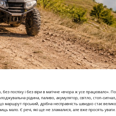
 без поспіху і без віри в магічне «вчора ж усе працювало». По
олоджувальна рідина, паливо, акумулятор, світло, стоп-сигнал,
кщо маршрут гірський, дрібна несправність швидко стає вели
иць мало. Є речі, які ще не зламалися, але вже просять уваги.