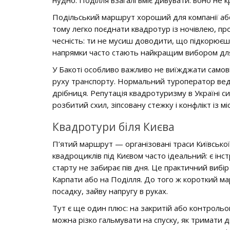
нудно. Поділля взагалі вміє дивувати: воно не
Подільський маршрут хороший для компанії або
тому легко поєднати квадротур із ночівлею, про
чесність: ти не мусиш доводити, що підкорюєш г
напрямки часто стають найкращим вибором для 
У Бакоті особливо важливо не виїжджати самові
руху транспорту. Нормальний туроператор веде
дрібниця. Репутація квадротуризму в Україні си
розбитий схил, зіпсовану стежку і конфлікт із 
Квадротури біля Києва
П’ятий маршрут — організовані траси Київської
квадроциклів під Києвом часто ідеальний: є інст
старту не забирає пів дня. Це практичний вибір
Карпати або на Поділля. До того ж короткий мар
посадку, зайву напругу в руках.
Тут є ще один плюс: на закритій або контрольов
можна різко гальмувати на спуску, як тримати д