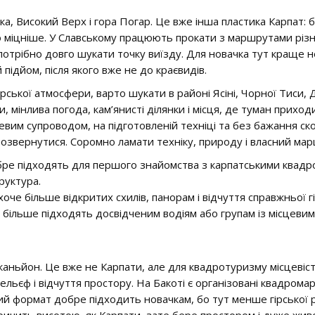
 Високий Верх і гора Погар. Це вже інша пластика Карпат: біл
мо міцніше. У Славському працюють прокати з маршрутами різно
потрібно довго шукати точку виїзду. Для новачка тут краще 
підйом, після якого вже не до краєвидів.
рської атмосфери, варто шукати в районі Ясіні, Чорної Тиси, Д
ли, мінлива погода, кам’янисті ділянки і місця, де туман прих
цевим супроводом, на підготовленій техніці та без бажання с
озвернутися. Соромно ламати техніку, природу і власний мар
бре підходять для першого знайомства з карпатськими квадро
руктура.
хоче більше відкритих схилів, панорам і відчуття справжньої г
 більше підходять досвідченим водіям або групам із місцевим
аньйон. Це вже не Карпати, але для квадротуризму місцевіст
ельєф і відчуття простору. На Бакоті є організовані квадрома
кий формат добре підходить новачкам, бо тут менше гірської 