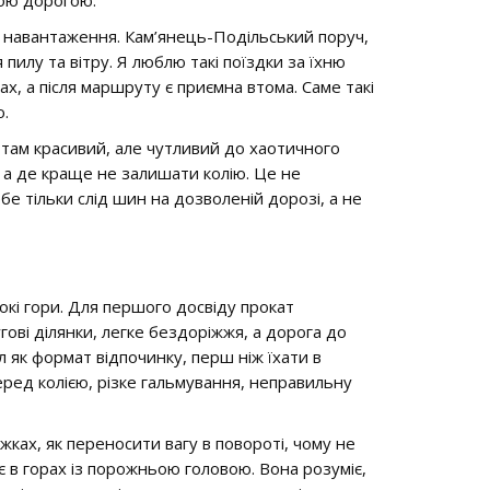
вою дорогою.
 навантаження. Кам’янець-Подільський поруч,
пилу та вітру. Я люблю такі поїздки за їхню
ах, а після маршруту є приємна втома. Саме такі
ю.
 там красивий, але чутливий до хаотичного
а де краще не залишати колію. Це не
бе тільки слід шин на дозволеній дорозі, а не
окі гори. Для першого досвіду прокат
угові ділянки, легке бездоріжжя, а дорога до
л як формат відпочинку, перш ніж їхати в
еред колією, різке гальмування, неправильну
жках, як переносити вагу в повороті, чому не
є в горах із порожньою головою. Вона розуміє,