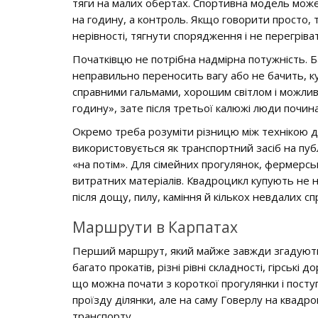
тяги на малих обертах. Спортивна модель може 
на годину, а контроль. Якщо говорити просто, т
нерівності, тягнути спорядження і не перегріва
Початківцю не потрібна надмірна потужність. Ба
неправильно переносить вагу або не бачить, к
справними гальмами, хорошим світлом і можливі
годину», зате після третьої калюжі люди почина
Окремо треба розуміти різницю між технікою дл
використовується як транспортний засіб на публ
«на потім». Для сімейних прогулянок, фермерськ
витратних матеріалів. Квадроцикл купують не н
після дощу, пилу, каміння й кількох невдалих сп
Маршрути в Карпатах
Перший маршрут, який майже завжди згадують 
багато прокатів, різні рівні складності, гірські
що можна почати з короткої прогулянки і пост
проїзду ділянки, але на саму Говерлу на квадр
транспорту.