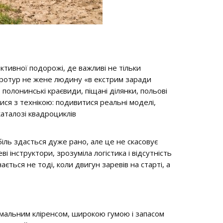
ктивної подорожі, де важливі не тільки
вадротур не жене людину «в екстрим заради
и, полонинські краєвиди, піщані ділянки, польові
ися з технікою: подивитися реальні моделі,
аталозі квадроциклів
біль здасться дуже рано, але це не скасовує
і інструктори, зрозуміла логістика і відсутність
ається не тоді, коли двигун заревів на старті, а
рмальним кліренсом, широкою гумою і запасом