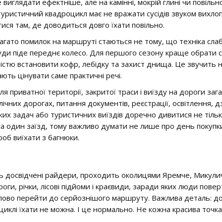
виглядати ефектніше, але на камінні, мокрій глині чи повільн
уристичний квадроцикл має не вражати сусідів звуком вихлопу,
тися там, де доводиться довго їхати повільно.
гато помилок на маршруті стаються не тому, що техніка слабка
уди піде переднє колесо. Для першого сезону краще обрати 
стю встановити кофр, лебідку та захист днища. Це звучить не
ють цінувати саме практичні речі.
я приватної території, закритої траси і виїзду на дороги за
ічних дорогах, питання документів, реєстрації, освітлення, д
их задач або туристичних виїздів доречно дивитися не тільки н
а один заїзд, тому важливо думати не лише про день покупки
роб виїхати з багнюки.
досвідчені райдери, проходить околицями Яремче, Микулич
 дороги, річки, лісові підйоми і краєвиди, заради яких люди по
упово перейти до серйознішого маршруту. Важлива деталь: до
оциклі їхати не можна. І це нормально. Не кожна красива точ