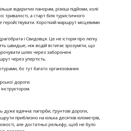
ьше відкритих панорам, різкіші підйоми, колії
ї тривалості, а старт біля туристичного
не геройствувати. Короткий маршрут місцевими
рагобрата і Свидовця. Це не історія про легку
одить швидше, ніж водій встигає зрозуміти, що
корочувати шлях через заборонені
шрут через упертість.
турами, бо тут багато організованих
ірської дороги.
 інструктором.
ь дуже вдячна: пагорби, ґрунтові дороги,
ршрути приблизно на кілька десятків кілометрів,
різкості, але достатньо рельєфу, щоб не було