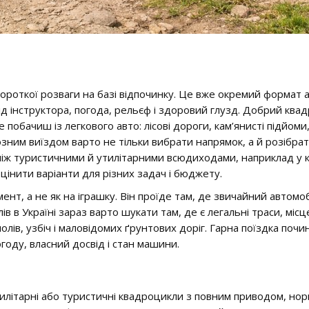
ороткої розваги на базі відпочинку. Це вже окремий формат а
свід інструктора, погода, рельєф і здоровий глузд. Добрий к
 не побачиш із легкового авто: лісові дороги, кам’янисті підйом
зним виїздом варто не тільки вибрати напрямок, а й розібрат
між туристичними й утилітарними всюдиходами, наприклад у к
оцінити варіанти для різних задач і бюджету.
ент, а не як на іграшку. Він проїде там, де звичайний автомо
в Україні зараз варто шукати там, де є легальні траси, місцев
олів, узбіч і маловідомих ґрунтових доріг. Гарна поїздка почин
оду, власний досвід і стан машини.
илітарні або туристичні квадроцикли з повним приводом, но