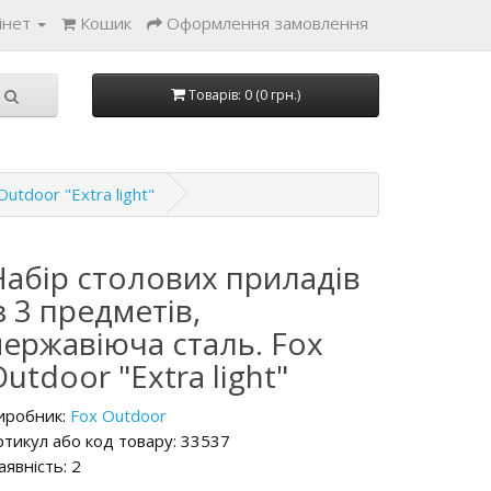
інет
Кошик
Оформлення замовлення
Товарів: 0 (0 грн.)
utdoor "Extra light"
Набір столових приладів
з 3 предметів,
нержавіюча сталь. Fox
utdoor "Extra light"
иробник:
Fox Outdoor
ртикул або код товару: 33537
аявність: 2