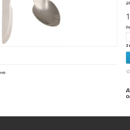
2
1
Вв
2 
чне.
Д
О