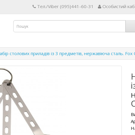
Тел./Viber (095)441-60-31
Особистий каб
абір столових приладів із 3 предметів, нержавіюча сталь. Fox O
і
O
В
А
Н