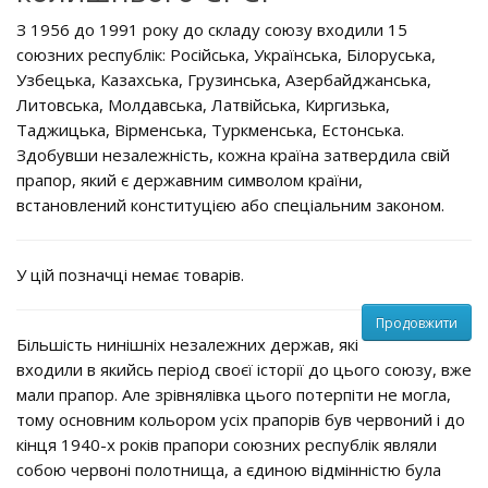
З 1956 до 1991 року до складу союзу входили 15
союзних республік: Російська, Українська, Білоруська,
Узбецька, Казахська, Грузинська, Азербайджанська,
Литовська, Молдавська, Латвійська, Киргизька,
Таджицька, Вірменська, Туркменська, Естонська.
Здобувши незалежність, кожна країна затвердила свій
прапор, який є державним символом країни,
встановлений конституцією або спеціальним законом.
У цій позначці немає товарів.
Продовжити
Більшість нинішніх незалежних держав, які
входили в якийсь період своєї історії до цього союзу, вже
мали прапор. Але зрівнялівка цього потерпіти не могла,
тому основним кольором усіх прапорів був червоний і до
кінця 1940-х років прапори союзних республік являли
собою червоні полотнища, а єдиною відмінністю була