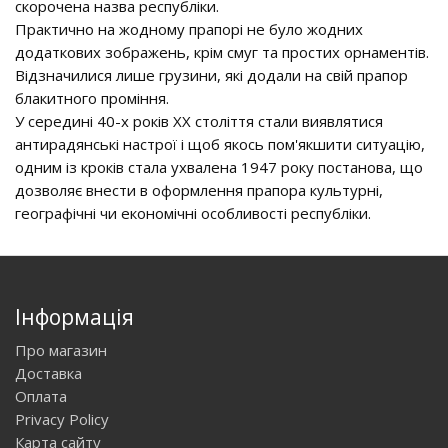
скорочена назва республіки.
Практично на жодному прапорі не було жодних
додаткових зображень, крім смуг та простих орнаментів.
Відзначилися лише грузини, які додали на свій прапор
блакитного проміння.
У середині 40-х років ХХ століття стали виявлятися
антирадянські настрої і щоб якось пом'якшити ситуацію,
одним із кроків стала ухвалена 1947 року постанова, що
дозволяє внести в оформлення прапора культурні,
географічні чи економічні особливості республіки.
Інформація
Про магазин
Доставка
Оплата
Privacy Policy
Карта сайту