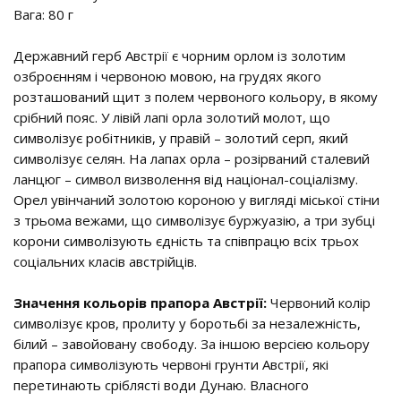
Вага: 80 г
Державний герб Австрії є чорним орлом із золотим
озброєнням і червоною мовою, на грудях якого
розташований щит з полем червоного кольору, в якому
срібний пояс. У лівій лапі орла золотий молот, що
символізує робітників, у правій – золотий серп, який
символізує селян. На лапах орла – розірваний сталевий
ланцюг – символ визволення від націонал-соціалізму.
Орел увінчаний золотою короною у вигляді міської стіни
з трьома вежами, що символізує буржуазію, а три зубці
корони символізують єдність та співпрацю всіх трьох
соціальних класів австрійців.
Значення кольорів прапора Австрії:
Червоний колір
символізує кров, пролиту у боротьбі за незалежність,
білий – завойовану свободу. За іншою версією кольору
прапора символізують червоні грунти Австрії, які
перетинають сріблясті води Дунаю. Власного