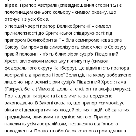
зірок.
Прапор Австралії (співвідношення сторін 1:2) є
полотнищем синього кольору - символ океану, що
оточує її з усіх боків.
У першій чверті прапор Великобританії – символ
приналежності до Британської співдружності; під
прапором Великобританії – біла семипроменева зірка
Союзу. Сім променів символізують сімох членів Союзу; у
правій половині - п'ять білих зірок сузір'я Південний
Хрест, включаючи маленьку п'ятикутну (символ
федерального округу Канберру). Це відмінність прапора
Австралії від прапора Нової Зеландії, на якому зображено
лише чотири великі зірки сузір'я Південний Хрест: гама
(Гакрус), бета (Мімоза), дельта, епсілон та альфа (Акрукс).
Розташування зірок та їх величина затверджено
законодавчо. В Законі сказано, що прапор «символізує
вільних і демократичних людей різних націй, об'єднаних
традиціями, звичаями та однією метою. Прапор
належить усім австралійцям, незалежно від їхнього
походження. Право та обов'язок кожного громадянина