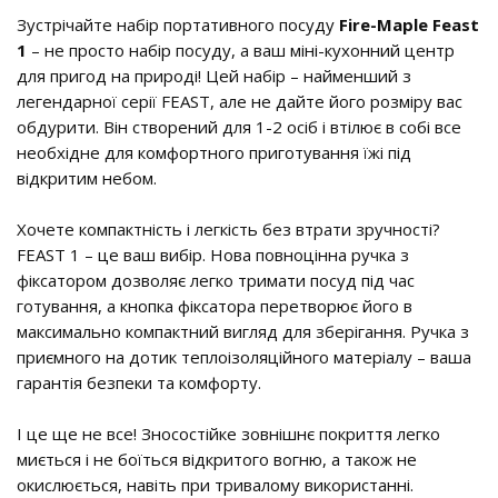
Зустрічайте набір портативного посуду
Fire-Maple Feast
1
– не просто набір посуду, а ваш міні-кухонний центр
для пригод на природі! Цей набір – найменший з
легендарної серії FEAST, але не дайте його розміру вас
обдурити. Він створений для 1-2 осіб і втілює в собі все
необхідне для комфортного приготування їжі під
відкритим небом.
Хочете компактність і легкість без втрати зручності?
FEAST 1 – це ваш вибір. Нова повноцінна ручка з
фіксатором дозволяє легко тримати посуд під час
готування, а кнопка фіксатора перетворює його в
максимально компактний вигляд для зберігання. Ручка з
приємного на дотик теплоізоляційного матеріалу – ваша
гарантія безпеки та комфорту.
І це ще не все! Зносостійке зовнішнє покриття легко
миється і не боїться відкритого вогню, а також не
окислюється, навіть при тривалому використанні.