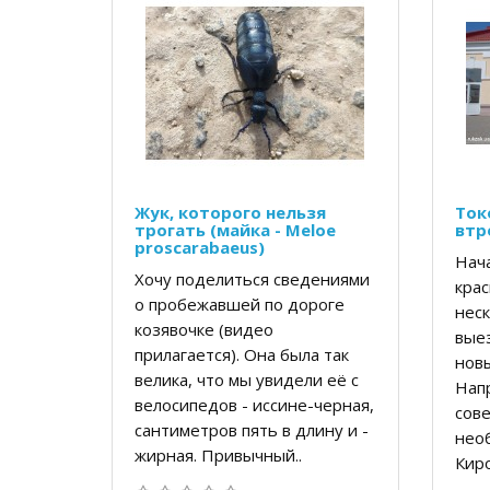
Жук, которого нельзя
Ток
трогать (майка - Meloe
втр
proscarabaeus)
Нача
Хочу поделиться сведениями
крас
о пробежавшей по дороге
неск
козявочке (видео
вые
прилагается). Она была так
новы
велика, что мы увидели её с
Напр
велосипедов - иссине-черная,
сов
сантиметров пять в длину и -
нео
жирная. Привычный..
Киро