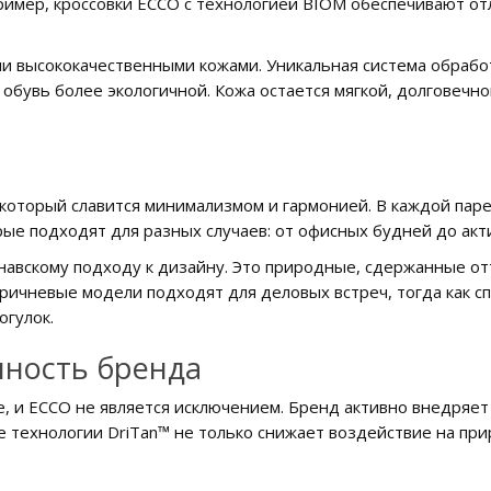
имер, кроссовки ECCO с технологией BIOM обеспечивают от
ми высококачественными кожами. Уникальная система обрабо
 обувь более экологичной. Кожа остается мягкой, долговеч
 который славится минимализмом и гармонией. В каждой пар
рые подходят для разных случаев: от офисных будней до акт
навскому подходу к дизайну. Это природные, сдержанные от
оричневые модели подходят для деловых встреч, тогда как с
огулок.
нность бренда
, и ECCO не является исключением. Бренд активно внедряет 
е технологии DriTan™ не только снижает воздействие на пр