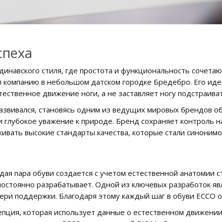
спеха
ндинавского стиля, где простота и функциональность сочета
вал компанию в небольшом датском городке Бредебро. Его ид
тественное движение ноги, а не заставляет ногу подстраиват
азвивался, становясь одним из ведущих мировых брендов обу
 глубокое уважение к природе. Бренд сохраняет контроль на
живать высокие стандарты качества, которые стали синоним
дая пара обуви создается с учетом естественной анатомии с
остоянно разрабатывает. Одной из ключевых разработок яв
тери поддержки. Благодаря этому каждый шаг в обуви ECCO 
пция, которая использует данные о естественном движении