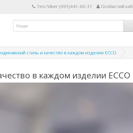
Тел./Viber (095)441-60-31
Особистий каб
андинавский стиль и качество в каждом изделии ECCO
качество в каждом изделии ECCO