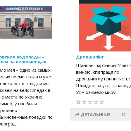
овские водопады –
Дропшипінг
оем на велосипедах
Шановні партнери! У зв'яз
ло мая – одно из самых
війною, співпраця по
ивых времен года и уже
дропшипінгу припиняєтьс
олько лет в эти дни мы
Швидше за усе, назавжди
зжаем на велосипедах в
Усім бажаємо миру! ..
е места по Украине.
имер, у нас были
ершенно
ДЕТАЛЬНІШЕ
быкновенные поездки по
воград..