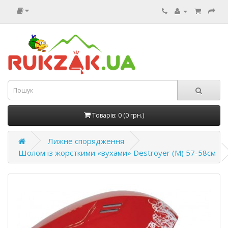
Товарів: 0 (0 грн.)
Лижне спорядження
Шолом із жорсткими «вухами» Destroyer (M) 57-58см