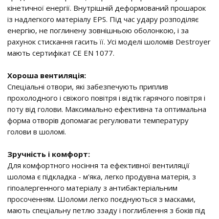
кінетичної енергії. Внутрішній деформований прошарок
із надлегкого матеріалу EPS. Під час удару розподіляє
енергію, не поглинену зовнішньою оболонкою, і за
рахунок стискання гасить її. Усі моделі шоломів Destroyer
мають сертифікат CE EN 1077.
Хороша вентиляція:
Спеціальні отвори, які забезпечують приплив
прохолодного і свіжого повітря і відтік гарячого повітря і
поту від голови. Максимально ефективна та оптимальна
форма отворів допомагає регулювати температуру
голови в шоломі.
Зручність і комфорт:
Для комфортного носіння та ефективної вентиляції
шолома є підкладка - м'яка, легко продувна матерія, з
гіпоалергенного матеріалу з антибактеріальним
просоченням. Шоломи легко поєднуються з масками,
мають спеціальну петлю ззаду і поглиблення з боків під