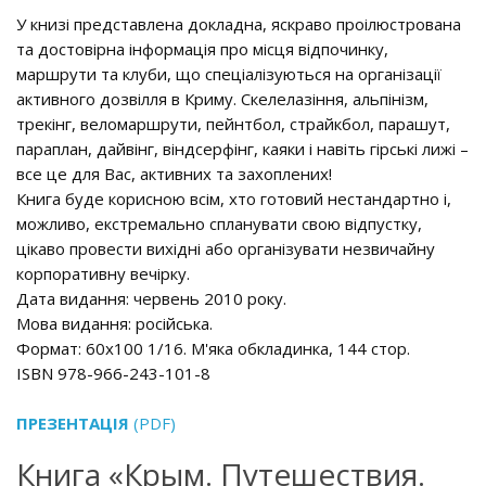
У книзі представлена ​​докладна, яскраво проілюстрована
та достовірна інформація про місця відпочинку,
маршрути та клуби, що спеціалізуються на організації
активного дозвілля в Криму. Скелелазіння, альпінізм,
трекінг, веломаршрути, пейнтбол, страйкбол, парашут,
параплан, дайвінг, віндсерфінг, каяки і навіть гірські лижі –
все це для Вас, активних та захоплених!
Книга буде корисною всім, хто готовий нестандартно і,
можливо, екстремально спланувати свою відпустку,
цікаво провести вихідні або організувати незвичайну
корпоративну вечірку.
Дата видання: червень 2010 року.
Мова видання: російська.
Формат: 60x100 1/16. М'яка обкладинка, 144 стор.
ISBN 978-966-243-101-8
ПРЕЗЕНТАЦІЯ
(PDF)
Книга «Крым. Путешествия.