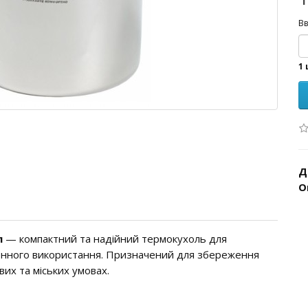
Вв
1 
Д
О
л
— компактний та надійний термокухоль для
денного використання. Призначений для збереження
вих та міських умовах.