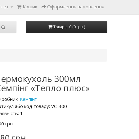
інет
Кошик
Оформлення замовлення
Товарів: 0 (0 грн.)
Термокухоль 300мл
Кемпінг «Тепло плюс»
иробник:
Кемпінг
ртикул або код товару: VC-300
аявність: 1
80 грн.
80 грн.