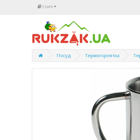
Статті
Посуд
Термогорнятка
Те