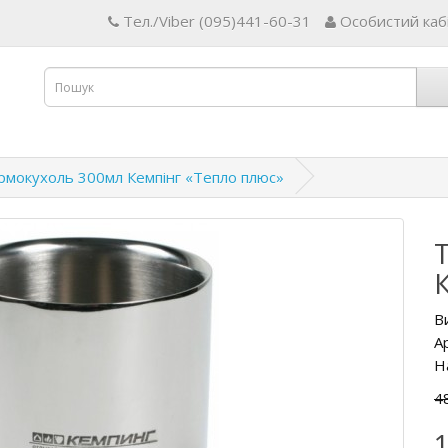
Тел./Viber (095)441-60-31
Особистий каб
рмокухоль 300мл Кемпінг «Тепло плюс»
В
А
Н
4
1