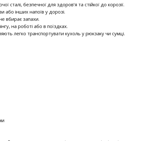
ї сталі, безпечної для здоров’я та стійкої до корозії.
и або інших напоїв у дорозі.
не вбирає запахи.
нгу, на роботі або в поїздках.
яють легко транспортувати кухоль у рюкзаку чи сумці.
ми