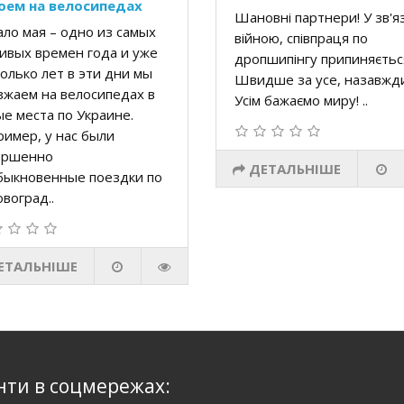
оем на велосипедах
Шановні партнери! У зв'яз
ло мая – одно из самых
війною, співпраця по
ивых времен года и уже
дропшипінгу припиняєтьс
олько лет в эти дни мы
Швидше за усе, назавжди
зжаем на велосипедах в
Усім бажаємо миру! ..
е места по Украине.
имер, у нас были
ершенно
ДЕТАЛЬНІШЕ
быкновенные поездки по
воград..
ЕТАЛЬНІШЕ
нти в соцмережах: