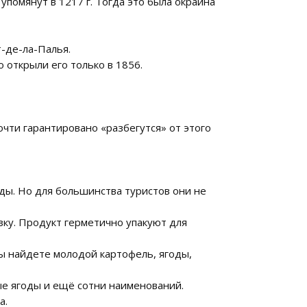
упомянут в 1217 г. Тогда это была окраина
т-де-ла-Палья.
 открыли его только в 1856.
очти гарантировано «разбегутся» от этого
яды. Но для большинства туристов они не
езку. Продукт герметично упакуют для
Вы найдете молодой картофель, ягоды,
ые ягоды и ещё сотни наименований.
а.