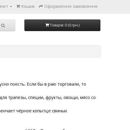
інет
Кошик
Оформлення замовлення
Товарів: 0 (0 грн.)
сно поесть. Если бы в раю торговали, то
ля трапезы, специи, фрукты, овощи, мясо со
венчает чёрное копытце свиньи.