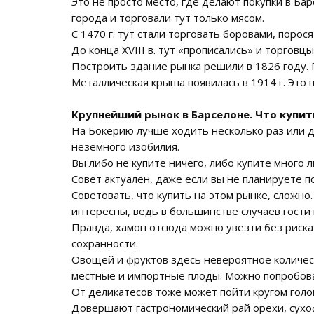
Это не просто место, где делают покупки в Ба
города и торговали тут только мясом.
С 1470 г. тут стали торговать боровами, порося
До конца XVIII в. тут «прописались» и торгов
Построить здание рынка решили в 1826 году. П
Металлическая крыша появилась в 1914 г. Это
Крупнейший рынок в Барселоне. Что купит
На Бокерию лучше ходить несколько раз или да
неземного изобилия.
Вы либо не купите ничего, либо купите много л
Совет актуален, даже если вы не планируете 
Советовать, что купить на этом рынке, сложно
интересны, ведь в большинстве случаев гости 
Правда, хамон отсюда можно увезти без риска 
сохранности.
Овощей и фруктов здесь невероятное количест
местные и импортные плоды. Можно попробова
От деликатесов тоже может пойти кругом голо
Довершают гастрономический рай орехи, сухоф