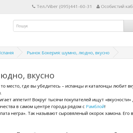
Тел./Viber (095)441-60-31
Особистий каб
Іспанія
Рынок Бокерия: шумно, людно, вкусно
людно, вкусно
то место, где вы убедитесь – испанцы и каталонцы любит вку
.
ает аппетит! Вокруг тысячи покупателей ищут «вкусности» д
ачества в самом центре города рядом с
Рамблой
!
пата негра». Так называют сыровяленый окорок хамона. Его 