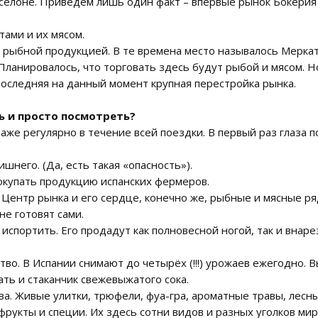
рселоне. Приведём лишь один факт – впервые рынок Бокерия 
тами и их мясом.
цы рыбной продукцией. В те времена место называлось Мерка
ланировалось, что торговать здесь будут рыбой и мясом. Но
 последняя на данный момент крупная перестройка рынка.
ь и просто посмотреть?
же регулярно в течение всей поездки. В первый раз глаза п
ишнего. (Да, есть такая «опасность»).
покупать продукцию испанских фермеров.
. Центр рынка и его сердце, конечно же, рыбные и мясные р
не готовят сами.
испортить. Его продадут как полновесной ногой, так и внар
во. В Испании снимают до четырёх (!!!) урожаев ежегодно. 
ть и стаканчик свежевыжатого сока.
ва. Живые улитки, трюфели, фуа-гра, ароматные травы, лесн
рукты и специи. Их здесь сотни видов и разных уголков мир