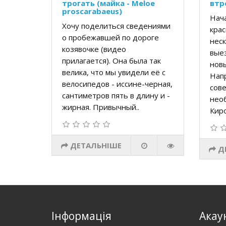
трогать (майка - Meloe
втр
proscarabaeus)
Нача
Хочу поделиться сведениями
крас
о пробежавшей по дороге
неск
козявочке (видео
вые
прилагается). Она была так
новы
велика, что мы увидели её с
Напр
велосипедов - иссине-черная,
сов
сантиметров пять в длину и -
нео
жирная. Привычный..
Киро
ДЕТАЛЬНІШЕ
Д
Інформація
Акау