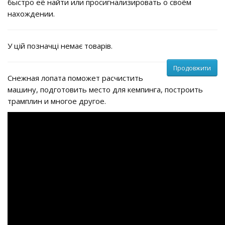
быстро её найти или просигнализировать о своём
нахождении.
У цій позначці немає товарів.
Продовжити
Снежная лопата поможет расчистить
машину, подготовить место для кемпинга, построить
трамплин и многое другое.